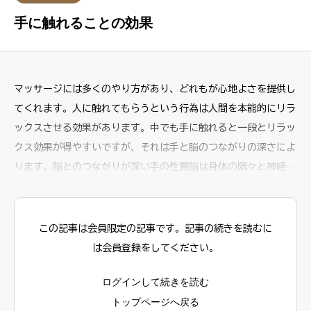
手に触れることの効果
マッサージには多くのやり方があり、どれもが心地よさを提供し
てくれます。人に触れてもらうという行為は人間を本能的にリラ
ックスさせる効果があります。中でも手に触れると一段とリラッ
クス効果が得やすいですが、それは手と脳のつながりの深さによ
ります。脳とのつながりが深い手の性質脳は身体の隅々と神経を
介してつながっていて、指令を出したり、逆に刺激を受け取った
りしています。実は痛みという感覚も実際に痛みを感じているの
は傷めた場所ではなくて脳です。人の身体は傷めた場所から神経
この記事は会員限定の記事です。記事の続きを読むに
を介して脳に電気信号が届くことで痛みを知覚できる仕組みにな
は会員登録をしてください。
っています。このように全身と脳を繋ぐ
ログインして続きを読む
トップページへ戻る