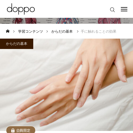
からだの基本
はじめての方へ
学習コンテンツ
からだの基本
手に触れることの効果
お知らせ
からだの基本
学習コンテンツ
イベントスケジュール
よくあるご質問
特別講座
マイページ
お問い合わせ
会員限定
旅するハンドセラピスト講座動画解説
運営会社